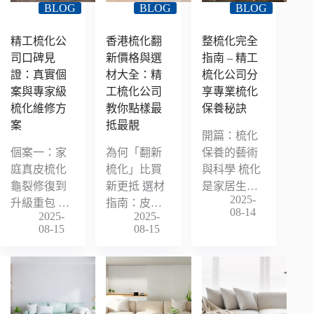
BLOG
BLOG
BLOG
精工梳化公
香港梳化翻
整梳化完全
司口碑見
新價格與選
指南 – 精工
證：真實個
材大全：精
梳化公司分
案與專家級
工梳化公司
享專業梳化
梳化維修方
教你點樣最
保養秘訣
案
抵最靚
開篇：梳化
個案一：家
為何「翻新
保養的藝術
庭真皮梳化
梳化」比買
與科學 梳化
龜裂修復到
新更抵 選材
是家居生…
2025-
升級重包 …
指南：皮…
08-14
2025-
2025-
08-15
08-15