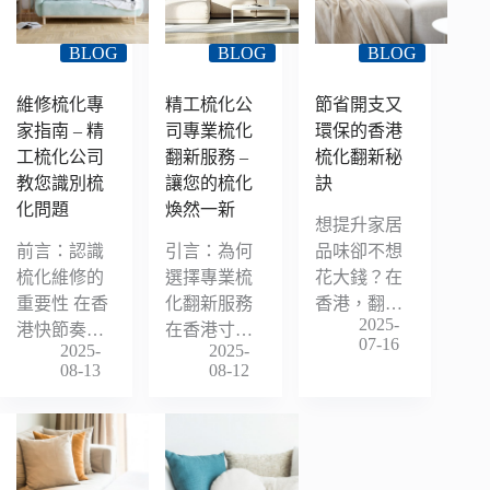
BLOG
BLOG
BLOG
維修梳化專
精工梳化公
節省開支又
家指南 – 精
司專業梳化
環保的香港
工梳化公司
翻新服務 –
梳化翻新秘
教您識別梳
讓您的梳化
訣
化問題
煥然一新
想提升家居
前言：認識
引言：為何
品味卻不想
梳化維修的
選擇專業梳
花大錢？在
重要性 在香
化翻新服務
香港，翻…
2025-
港快節奏…
在香港寸…
07-16
2025-
2025-
08-13
08-12