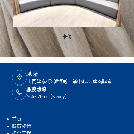
卡位
地 址
屯門建泰街6號恆威工業中心A2座3樓4室
服務熱線
5663 2665（Kenny）
首頁
關於我們
梳化工程