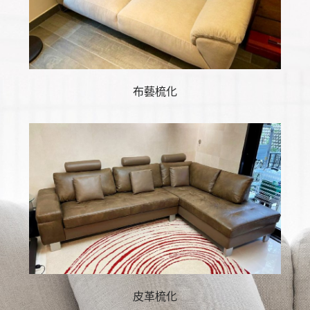
布藝梳化
皮革梳化