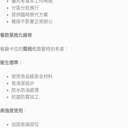
優先考慮非工作時間
分區分批進行
提供臨時替代方案
確保不影響正常辦公
餐飲業梳化維修
餐廳卡位的
整梳化
需要特別考慮：
衛生標準
：
使用食品級安全材料
易清潔設計
防水防油處理
抗菌防霉加工
高強度使用
：
加固易損部位