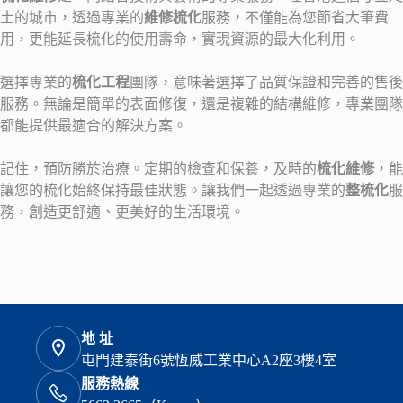
土的城市，透過專業的
維修梳化
服務，不僅能為您節省大筆費
用，更能延長梳化的使用壽命，實現資源的最大化利用。
選擇專業的
梳化工程
團隊，意味著選擇了品質保證和完善的售後
服務。無論是簡單的表面修復，還是複雜的結構維修，專業團隊
都能提供最適合的解決方案。
記住，預防勝於治療。定期的檢查和保養，及時的
梳化維修
，能
讓您的梳化始終保持最佳狀態。讓我們一起透過專業的
整梳化
服
務，創造更舒適、更美好的生活環境。
地 址
屯門建泰街6號恆威工業中心A2座3樓4室
服務熱線