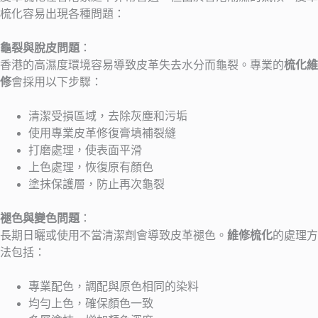
梳化容易出現各種問題：
龜裂與脫皮問題
：
香港的高濕度環境容易導致皮革失去水分而龜裂。專業的
梳化維
修
會採用以下步驟：
清潔受損區域，去除灰塵和污垢
使用專業皮革修復膏填補裂縫
打磨處理，使表面平滑
上色處理，恢復原有顏色
塗抹保護層，防止再次龜裂
褪色與變色問題
：
長期日曬或使用不當清潔劑會導致皮革褪色。
維修梳化
的處理方
法包括：
專業配色，調配與原色相同的染料
均勻上色，確保顏色一致